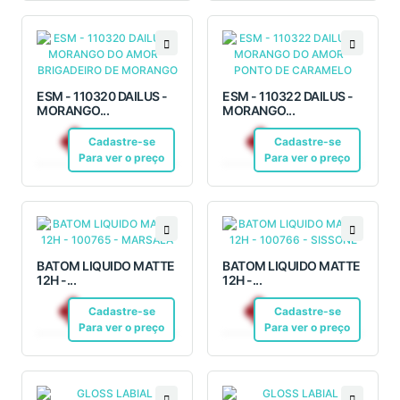
ESM - 110320 DAILUS -
ESM - 110322 DAILUS -
MORANGO...
MORANGO...
R$ 12,10
R$ 12,10
Cadastre-se
Pix
Cadastre-se
Pix
Para ver o preço
Para ver o preço
BATOM LIQUIDO MATTE
BATOM LIQUIDO MATTE
12H -...
12H -...
R$ 23,36
R$ 23,36
Cadastre-se
Pix
Cadastre-se
Pix
Para ver o preço
Para ver o preço