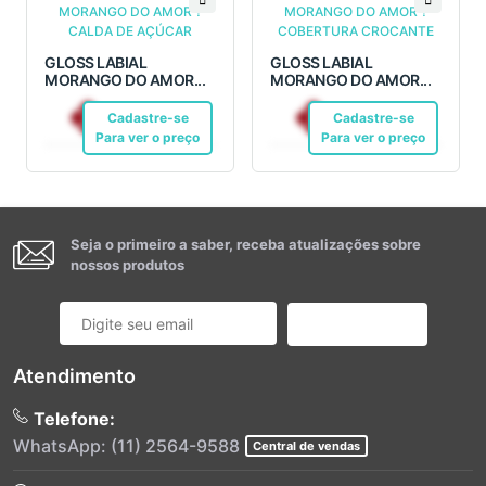
GLOSS LABIAL
GLOSS LABIAL
MORANGO DO AMOR...
MORANGO DO AMOR...
R$ 20,64
R$ 20,64
Cadastre-se
Pix
Cadastre-se
Pix
Para ver o preço
Para ver o preço
Seja o primeiro a saber, receba atualizações sobre
nossos produtos
Cadastrar
Atendimento
Telefone:
WhatsApp: (11) 2564-9588
Central de vendas