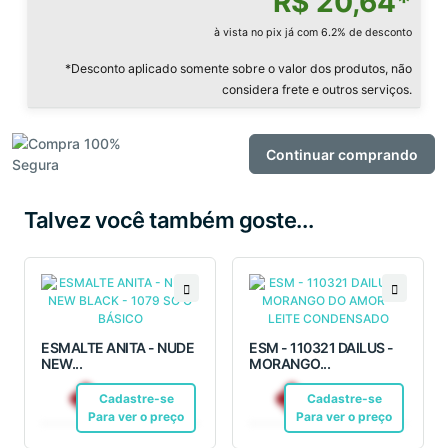
R$ 20,64*
à vista no pix já com 6.2% de desconto
*Desconto aplicado somente sobre o valor dos produtos, não
considera frete e outros serviços.
Continuar comprando
Talvez você também goste...
ESMALTE ANITA - NUDE
ESM - 110321 DAILUS -
NEW...
MORANGO...
R$ 6,99
R$ 12,10
Cadastre-se
Pix
Cadastre-se
Pix
Para ver o preço
Para ver o preço