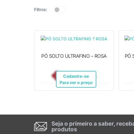
Filtros:
PÓ SOLTO ULTRAFINO – ROSA
PÓ 
R$ 27,11
Pix
Cadastre-se
Para ver o preço
Seja o primeiro a saber, rece
produtos