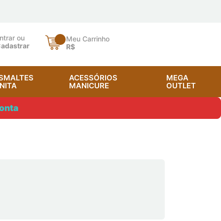
ntrar ou
Meu Carrinho
adastrar
R$
SMALTES
ACESSÓRIOS
MEGA
NITA
MANICURE
OUTLET
onta