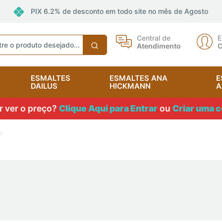
PIX 6.2% de desconto em todo site no mês de Agosto
Central de
E
Atendimento
C
ESMALTES
ESMALTES ANA
E
DAILUS
HICKMANN
A
 ver o preço?
Clique Aqui para Entrar
ou
Criar uma c