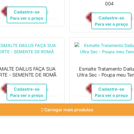
004
R$ 12,10
Pix
Cadastre-se
R$ 12,10
Pix
Cadastre-se
Para ver o preço
Para ver o preço
MALTE DAILUS FAÇA SUA
Esmalte Tratamento Dailu
RTE - SEMENTE DE ROMÃ
Ultra Sec - Poupa meu
R$ 12,10
R$ 12,10
Pix
Pix
Cadastre-se
Cadastre-se
Para ver o preço
Para ver o preço
Carregar mais produtos