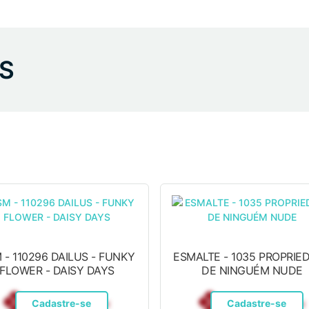
S
 - 110296 DAILUS - FUNKY
ESMALTE - 1035 PROPRIE
FLOWER - DAISY DAYS
DE NINGUÉM NUDE
R$ 12,10
R$ 12,10
Pix
Pix
Cadastre-se
Cadastre-se