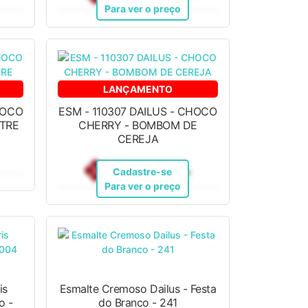
Para ver o preço
LANÇAMENTO
HOCO
ESM - 110307 DAILUS - CHOCO
STRE
CHERRY - BOMBOM DE
CEREJA
R$ 12,10
Pix
Cadastre-se
Para ver o preço
is
Esmalte Cremoso Dailus - Festa
o -
do Branco - 241