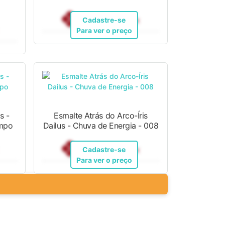
R$ 12,10
Pix
Cadastre-se
Para ver o preço
s -
Esmalte Atrás do Arco-Íris
 Tempo
Dailus - Chuva de Energia - 008
R$ 12,10
Pix
Cadastre-se
Para ver o preço