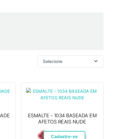
DADE
ESMALTE - 1034 BASEADA EM
AFETOS REAIS NUDE
R$ 12,10
Pix
Cadastre-se