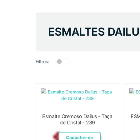
ESMALTES DAILU
Filtros:
Esmalte Cremoso Dailus - Taça
ESM
de Cristal - 239
R$ 12,10
Pix
Cadastre-se