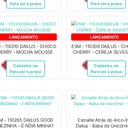
Para ver o preço
Para ver o preço
LANÇAMENTO
LANÇAMENTO
 - 110310 DAILUS - CHOCO
ESM - 110309 DAILUS - C
ERRY - MOCHA MOUSSE
CHERRY - CEREJA SILVE
R$ 12,10
R$ 12,10
Pix
Pix
Cadastre-se
Cadastre-se
Para ver o preço
Para ver o preço
M - 110265 DAILUS GOOD
Esmalte Atrás do Arco-Ír
BEZINHA - É NÓIA MINHA?
Dailus - Baba de Unicórni