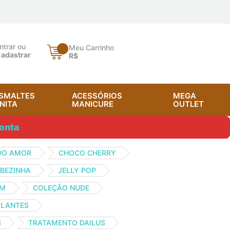
ntrar ou
Meu Carrinho
adastrar
R$
SMALTES
ACESSÓRIOS
MEGA
NITA
MANICURE
OUTLET
onta
DO AMOR
CHOCO CHERRY
BEZINHA
JELLY POP
OM
COLEÇÃO NUDE
ILANTES
S
TRATAMENTO DAILUS