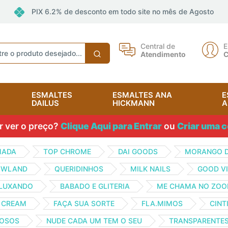
PIX 6.2% de desconto em todo site no mês de Agosto
Central de
E
Atendimento
C
ESMALTES
ESMALTES ANA
E
DAILUS
HICKMANN
A
 ver o preço?
Clique Aqui para Entrar
ou
Criar uma c
MADA
TOP CHROME
DAI GOODS
MORANGO 
OWLAND
QUERIDINHOS
MILK NAILS
GOOD VI
 LUXANDO
BABADO E GLITERIA
ME CHAMA NO ZO
E CREAM
FAÇA SUA SORTE
FLA.MIMOS
CINT
OSOS
NUDE CADA UM TEM O SEU
TRANSPARENTE