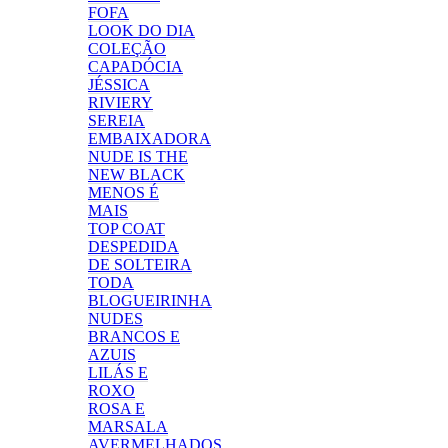
FOFA
LOOK DO DIA
COLEÇÃO
CAPADÓCIA
JÉSSICA
RIVIERY
SEREIA
EMBAIXADORA
NUDE IS THE
NEW BLACK
MENOS É
MAIS
TOP COAT
DESPEDIDA
DE SOLTEIRA
TODA
BLOGUEIRINHA
NUDES
BRANCOS E
AZUIS
LILÁS E
ROXO
ROSA E
MARSALA
AVERMELHADOS