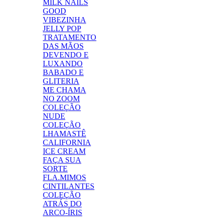
MILK NAILS
GOOD
VIBEZINHA
JELLY POP
TRATAMENTO
DAS MÃOS
DEVENDO E
LUXANDO
BABADO E
GLITERIA
ME CHAMA
NO ZOOM
COLEÇÃO
NUDE
COLEÇÃO
LHAMASTÊ
CALIFORNIA
ICE CREAM
FAÇA SUA
SORTE
FLA.MIMOS
CINTILANTES
COLEÇÃO
ATRÁS DO
ARCO-ÍRIS