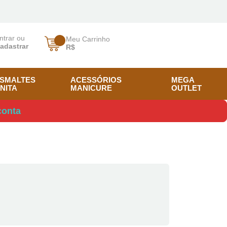
ntrar ou
Meu Carrinho
adastrar
R$
SMALTES
ACESSÓRIOS
MEGA
NITA
MANICURE
OUTLET
conta