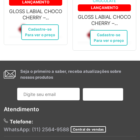
LANÇAMENTO
LANÇAMENTO
GLOSS LABIAL CHOCO
GLOSS LABIAL CHOCO
CHERRY –...
CHERRY –...
R$ 20,64
Cadastre-se
Pix
R$ 20,64
Para ver o preço
Cadastre-se
Pix
Para ver o preço
Seja o primeiro a saber, receba atualizações sobre
nossos produtos
Cadastrar
Atendimento
Telefone:
WhatsApp: (11) 2564-9588
Central de vendas