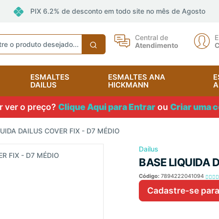
PIX 6.2% de desconto em todo site no mês de Agosto
Central de
E
Atendimento
C
ESMALTES
ESMALTES ANA
E
DAILUS
HICKMANN
A
 ver o preço?
Clique Aqui para Entrar
ou
Criar uma c
UIDA DAILUS COVER FIX - D7 MÉDIO
Dailus
BASE LIQUIDA D
Código:
7894222041094
Cadastre-se para