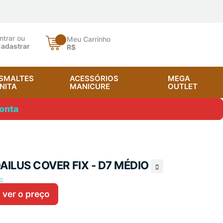
ntrar ou
Meu Carrinho
adastrar
R$
SMALTES
ACESSÓRIOS
MEGA
NITA
MANICURE
OUTLET
onta
AILUS COVER FIX - D7 MÉDIO
 ver o preço