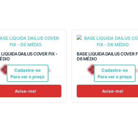
 LIQUIDA DAILUS COVER FIX -
BASE LIQUIDA DAILUS COVER FI
ÉDIO
D6 MÉDIO
R$ 32,36
R$ 32,36
Pix
Pix
Cadastre-se
Cadastre-se
Para ver o preço
Para ver o preço
Avise-me!
Avise-me!