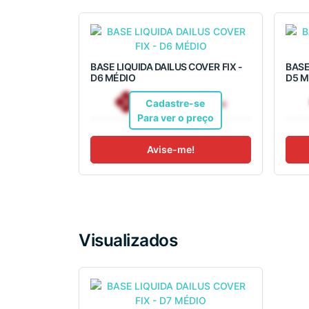
BASE LIQUIDA DAILUS COVER FIX -
BASE
D6 MÉDIO
D5 M
R$ 32,36
Pix
Cadastre-se
Para ver o preço
Avise-me!
Visualizados