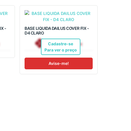
X -
BASE LIQUIDA DAILUS COVER FIX -
D4 CLARO
R$ 32,36
Pix
Cadastre-se
Para ver o preço
Avise-me!