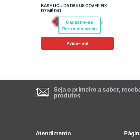
BASE LIQUIDA DAILUS COVER FIX -
D7 MÉDIO
R$ 32,36
Pix
Cadastre-se
Para ver o preço
Avise-me!
Seja o primeiro a saber, rece
produtos
Atendimento
Págin