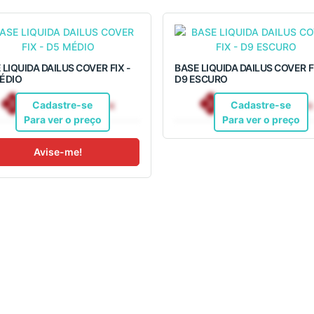
 LIQUIDA DAILUS COVER FIX -
BASE LIQUIDA DAILUS COVER FI
ÉDIO
D9 ESCURO
R$ 32,36
R$ 32,36
Pix
Pix
Cadastre-se
Cadastre-se
Para ver o preço
Para ver o preço
Avise-me!