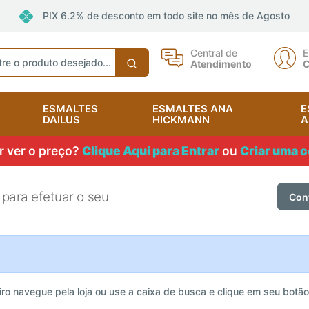
PIX 6.2% de desconto em todo site no mês de Agosto
Central de
E
Atendimento
C
ESMALTES
ESMALTES ANA
E
DAILUS
HICKMANN
A
 ver o preço?
Clique Aqui para Entrar
ou
Criar uma c
 para efetuar o seu
Con
iro navegue pela loja ou use a caixa de busca e clique em seu botão "