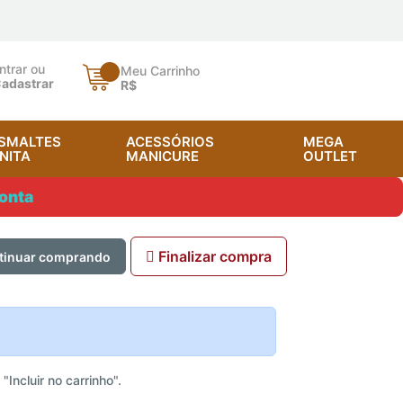
ntrar ou
Meu Carrinho
adastrar
R$
SMALTES
ACESSÓRIOS
MEGA
NITA
MANICURE
OUTLET
onta
Finalizar compra
tinuar comprando
Incluir no carrinho".