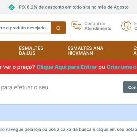
PIX 6.2% de desconto em todo site no mês de Agosto
Central de
E
Atendimento
C
ESMALTES
ESMALTES ANA
E
DAILUS
HICKMANN
A
 ver o preço?
Clique Aqui para Entrar
ou
Criar uma c
 para efetuar o seu
Con
iro navegue pela loja ou use a caixa de busca e clique em seu botão "