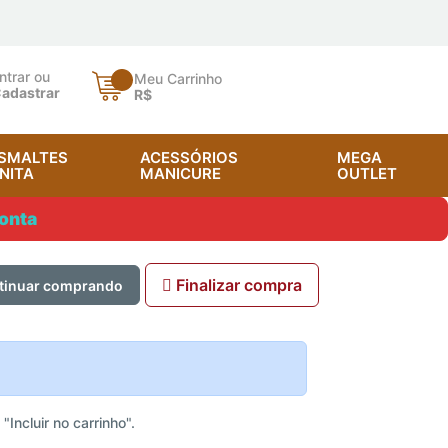
ntrar ou
Meu Carrinho
adastrar
R$
SMALTES
ACESSÓRIOS
MEGA
NITA
MANICURE
OUTLET
onta
Finalizar compra
tinuar comprando
Incluir no carrinho".