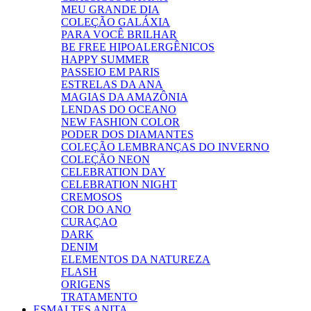
MEU GRANDE DIA
COLEÇÃO GALÁXIA
PARA VOCÊ BRILHAR
BE FREE HIPOALERGÊNICOS
HAPPY SUMMER
PASSEIO EM PARIS
ESTRELAS DA ANA
MAGIAS DA AMAZÔNIA
LENDAS DO OCEANO
NEW FASHION COLOR
PODER DOS DIAMANTES
COLEÇÃO LEMBRANÇAS DO INVERNO
COLEÇÃO NEON
CELEBRATION DAY
CELEBRATION NIGHT
CREMOSOS
COR DO ANO
CURAÇAO
DARK
DENIM
ELEMENTOS DA NATUREZA
FLASH
ORIGENS
TRATAMENTO
ESMALTES ANITA