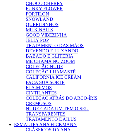
CHOCO CHERRY
FUNKY FLOWER
FORTILON
SNOWLAND
QUERIDINHOS
MILK NAILS
GOOD VIBEZINHA
JELLY POP
TRATAMENTO DAS MÃOS
DEVENDO E LUXANDO
BABADO E GLITERIA
ME CHAMA NO ZOOM
COLEÇÃO NUDE
COLEÇÃO LHAMASTÊ
CALIFORNIA ICE CREAM
FAÇA SUA SORTE
FLA.MIMOS
CINTILANTES
COLEÇÃO ATRÁS DO ARCO-ÍRIS
CREMOSOS
NUDE CADA UM TEM O SEU
TRANSPARENTES
TRATAMENTO DAILUS
ESMALTES ANA HICKMANN
CLÁSSICOS DA ANA