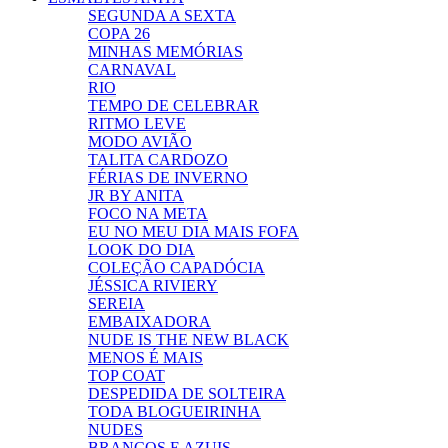
SEGUNDA A SEXTA
COPA 26
MINHAS MEMÓRIAS
CARNAVAL
RIO
TEMPO DE CELEBRAR
RITMO LEVE
MODO AVIÃO
TALITA CARDOZO
FÉRIAS DE INVERNO
JR BY ANITA
FOCO NA META
EU NO MEU DIA MAIS FOFA
LOOK DO DIA
COLEÇÃO CAPADÓCIA
JÉSSICA RIVIERY
SEREIA
EMBAIXADORA
NUDE IS THE NEW BLACK
MENOS É MAIS
TOP COAT
DESPEDIDA DE SOLTEIRA
TODA BLOGUEIRINHA
NUDES
BRANCOS E AZUIS