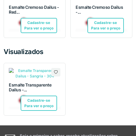
Esmalte Cremoso Dailus -
Esmalte Cremoso Dailus
Red...
-...
R$ 12,10
R$ 12,10
Cadastre-se
Pix
Cadastre-se
Pix
Para ver o preço
Para ver o preço
Visualizados
Esmalte Transparente
Dailus -...
R$ 12,10
Cadastre-se
Pix
Para ver o preço
Seja o primeiro a saber, receba atualizações sobre