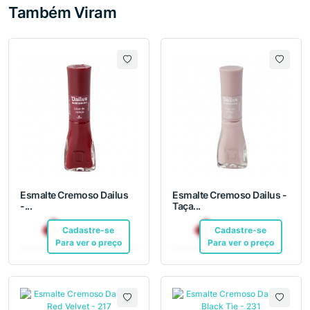
Também Viram
Esmalte Cremoso Dailus
Esmalte Cremoso Dailus -
-...
Taça...
R$ 12,10
R$ 12,10
Cadastre-se
Pix
Cadastre-se
Pix
Para ver o preço
Para ver o preço