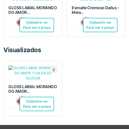
GLOSS LABIAL MORANGO
Esmalte Cremoso Dailus -
DO AMOR...
Meia...
R$ 20,64
R$ 12,10
Cadastre-se
Pix
Cadastre-se
Pix
Para ver o preço
Para ver o preço
Visualizados
GLOSS LABIAL MORANGO
DO AMOR...
R$ 20,64
Cadastre-se
Pix
Para ver o preço