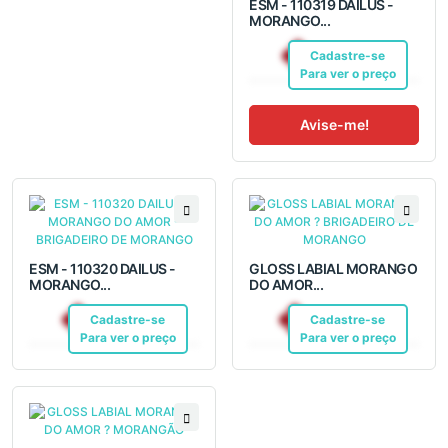
ESM - 110319 DAILUS -
MORANGO...
R$ 12,10
Cadastre-se
Pix
Para ver o preço
Avise-me!
ESM - 110320 DAILUS -
GLOSS LABIAL MORANGO
MORANGO...
DO AMOR...
R$ 12,10
R$ 20,64
Cadastre-se
Pix
Cadastre-se
Pix
Para ver o preço
Para ver o preço