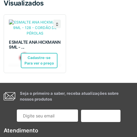
Visualizados
ESMALTE ANA HICKMANN
9ML - ...
R$ 7,50
Cadastre-se
Pix
Para ver o preço
Seja o primeiro a saber, receba atualizações sobre
nossos produtos
Cadastrar
Atendimento