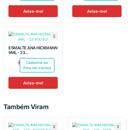
Avise-me!
Avise-me!
ESMALTE ANA HICKMANN
9ML - 23...
R$ 7,04
Cadastre-se
Pix
Para ver o preço
Avise-me!
Também Viram