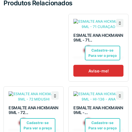
Produtos Relacionados
ESMALTE ANA HICKMANN
9ML - 71...
R$ 7,04
Cadastre-se
Pix
Para ver o preço
Avise-me!
ESMALTE ANA HICKMANN
ESMALTE ANA HICKMANN
9ML - 72...
9ML -...
R$ 7,04
R$ 7,50
Cadastre-se
Pix
Cadastre-se
Pix
Para ver o preço
Para ver o preço