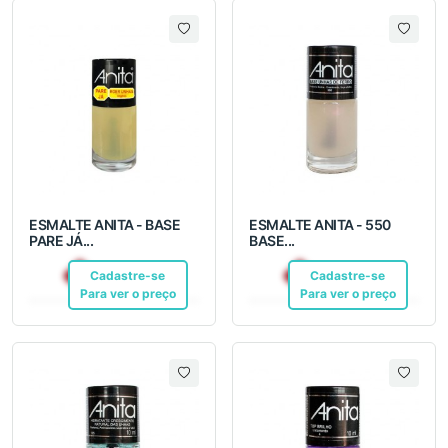
ESMALTE ANITA - BASE
ESMALTE ANITA - 550
PARE JÁ...
BASE...
R$ 6,99
R$ 6,99
Cadastre-se
Pix
Cadastre-se
Pix
Para ver o preço
Para ver o preço