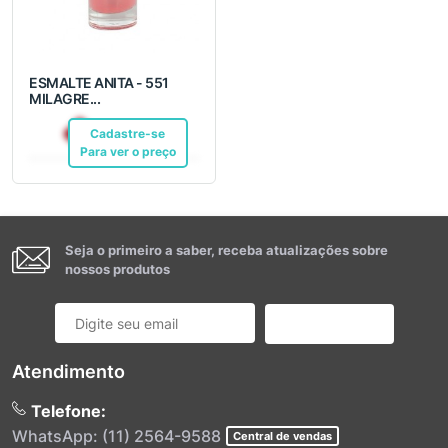
ESMALTE ANITA - 551
MILAGRE...
R$ 6,99
Cadastre-se
Pix
Para ver o preço
Seja o primeiro a saber, receba atualizações sobre
nossos produtos
Cadastrar
Atendimento
Telefone:
WhatsApp: (11) 2564-9588
Central de vendas