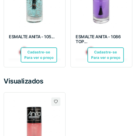
ESMALTE ANITA - 105...
ESMALTE ANITA - 1086
TOP...
R$ 6,99
R$ 6,99
Cadastre-se
Pix
Cadastre-se
Pix
Para ver o preço
Para ver o preço
Visualizados