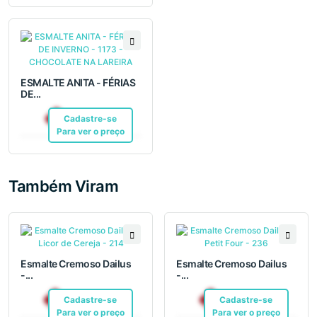
ESMALTE ANITA - FÉRIAS
DE...
R$ 6,99
Cadastre-se
Pix
Para ver o preço
Também Viram
Esmalte Cremoso Dailus
Esmalte Cremoso Dailus
-...
-...
R$ 12,10
R$ 12,10
Cadastre-se
Pix
Cadastre-se
Pix
Para ver o preço
Para ver o preço