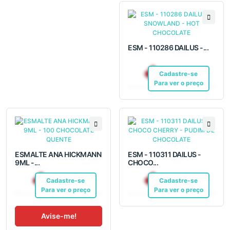
ESM - 110286 DAILUS -...
R$ 12,10
Cadastre-se
Pix
Para ver o preço
ESMALTE ANA HICKMANN
ESM - 110311 DAILUS -
9ML -...
CHOCO...
R$ 7,50
R$ 12,10
Cadastre-se
Pix
Cadastre-se
Pix
Para ver o preço
Para ver o preço
Avise-me!