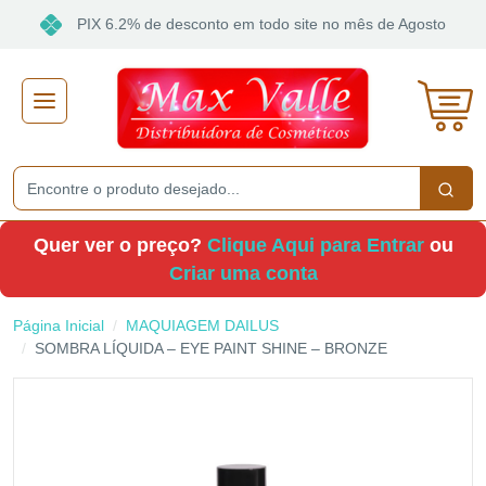
×
PIX 6.2% de desconto em todo site no mês de Agosto
Receba ofertas e descontos exclusivos
Não gosto de promoções!
Enviar
Quer ver o preço?
Clique Aqui para Entrar
ou
Criar uma conta
Página Inicial
MAQUIAGEM DAILUS
SOMBRA LÍQUIDA – EYE PAINT SHINE – BRONZE