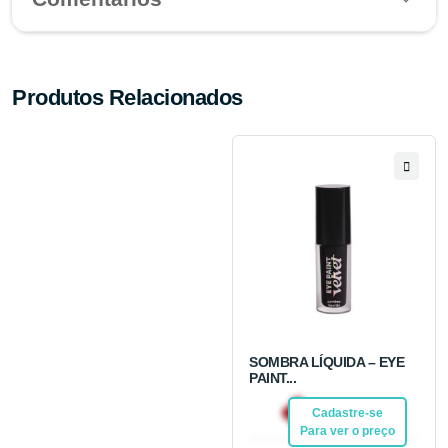
Produtos Relacionados
SOMBRA LÍQUIDA – EYE
PAINT...
R$ 20,92
Cadastre-se
Pix
Para ver o preço