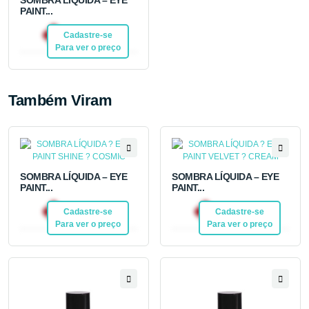
PAINT...
R$ 20,92
Cadastre-se
Pix
Para ver o preço
Também Viram
SOMBRA LÍQUIDA – EYE
SOMBRA LÍQUIDA – EYE
PAINT...
PAINT...
R$ 20,92
R$ 20,92
Cadastre-se
Pix
Cadastre-se
Pix
Para ver o preço
Para ver o preço