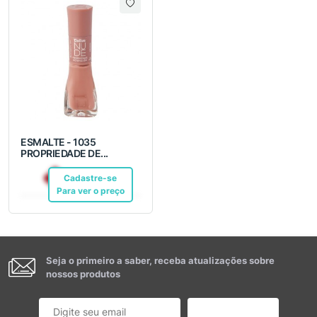
ESMALTE - 1035
PROPRIEDADE DE...
R$ 12,10
Cadastre-se
Pix
Para ver o preço
Seja o primeiro a saber, receba atualizações sobre
nossos produtos
Cadastrar