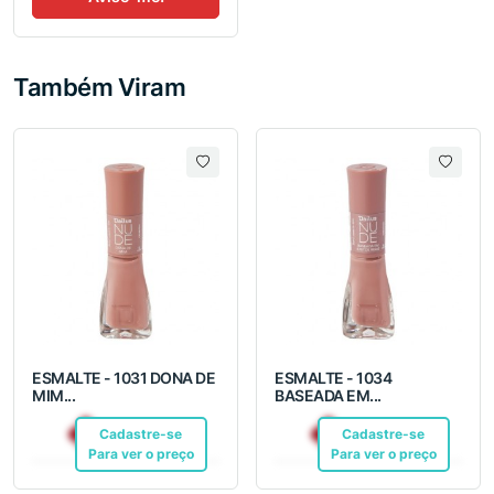
Também Viram
ESMALTE - 1031 DONA DE
ESMALTE - 1034
MIM...
BASEADA EM...
R$ 12,10
R$ 12,10
Cadastre-se
Pix
Cadastre-se
Pix
Para ver o preço
Para ver o preço