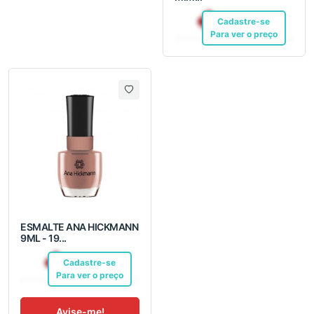
R$ 12,10
Cadastre-se
Pix
Para ver o preço
ESMALTE ANA HICKMANN
9ML - 19...
R$ 7,04
Cadastre-se
Pix
Para ver o preço
Avise-me!