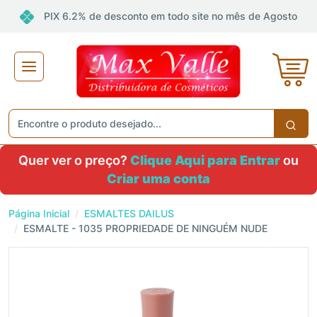
PIX 6.2% de desconto em todo site no mês de Agosto
×
Receba ofertas e descontos exclusivos
Não gosto de promoções!
Enviar
Quer ver o preço?
Clique Aqui para Entrar
ou
Criar uma conta
Página Inicial
ESMALTES DAILUS
ESMALTE - 1035 PROPRIEDADE DE NINGUÉM NUDE