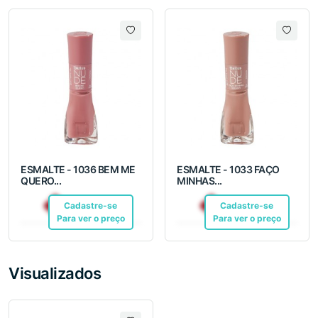
ESMALTE - 1036 BEM ME
ESMALTE - 1033 FAÇO
QUERO...
MINHAS...
R$ 12,10
R$ 12,10
Cadastre-se
Pix
Cadastre-se
Pix
Para ver o preço
Para ver o preço
Visualizados