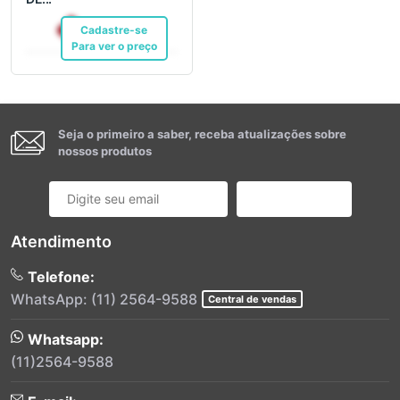
R$ 6,99
Cadastre-se
Pix
Para ver o preço
Seja o primeiro a saber, receba atualizações sobre
nossos produtos
Cadastrar
Atendimento
Telefone:
WhatsApp: (11) 2564-9588
Central de vendas
Whatsapp:
(11)2564-9588