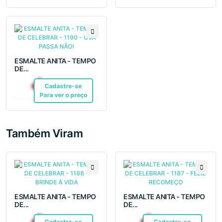
ESMALTE ANITA - TEMPO
DE...
R$ 6,99
Cadastre-se
Pix
Para ver o preço
Também Viram
ESMALTE ANITA - TEMPO
ESMALTE ANITA - TEMPO
DE...
DE...
R$ 6,99
R$ 6,99
Cadastre-se
Pix
Cadastre-se
Pix